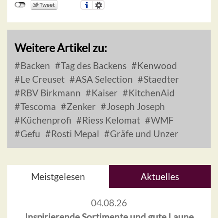
Weitere Artikel zu:
Backen
Tag des Backens
Kenwood
Le Creuset
ASA Selection
Staedter
RBV Birkmann
Kaiser
KitchenAid
Tescoma
Zenker
Joseph Joseph
Küchenprofi
Riess Kelomat
WMF
Gefu
Rosti Mepal
Gräfe und Unzer
Meistgelesen
Aktuelles
04.08.26
Inspirierende Sortimente und gute Laune