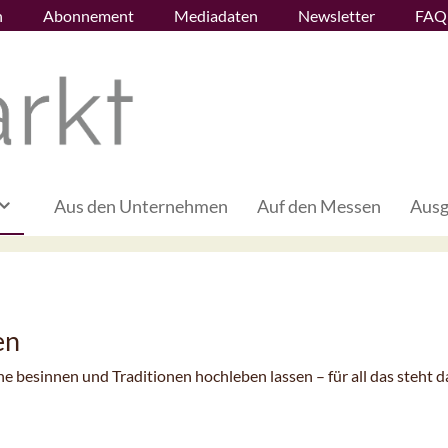
n
Abonnement
Mediadaten
Newsletter
FAQ
Aus den Unternehmen
Auf den Messen
Ausg
en
he besinnen und Traditionen hochleben lassen – für all das steht d