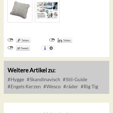
Weitere Artikel zu:
Hygge
Skandinavisch
Stil-Guide
Engels Kerzen
Wesco
räder
Rig Tig