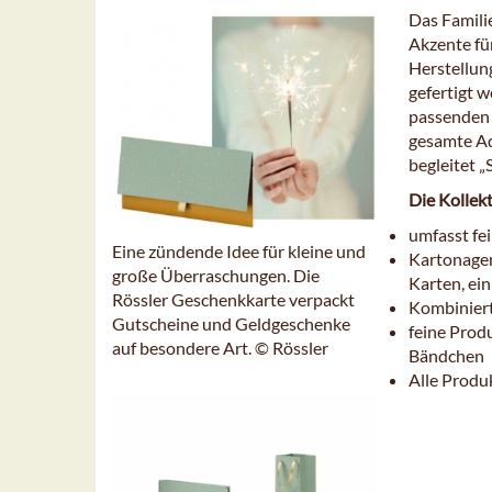
Das Famili
Akzente für
Herstellun
gefertigt 
passenden 
gesamte Ad
begleitet „
Die Kollekt
umfasst fe
Eine zündende Idee für kleine und
Kartonagen
große Überraschungen. Die
Karten, ei
Rössler Geschenkkarte verpackt
Kombiniert
Gutscheine und Geldgeschenke
feine Prod
auf besondere Art. © Rössler
Bändchen
Alle Produ