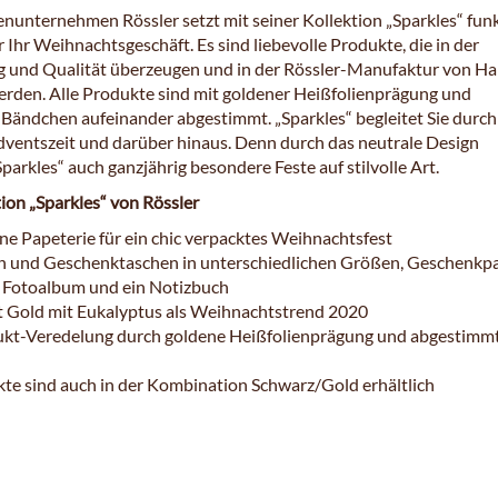
enunternehmen Rössler setzt mit seiner Kollektion „Sparkles“ fun
 Ihr Weihnachtsgeschäft. Es sind liebevolle Produkte, die in der
g und Qualität überzeugen und in der Rössler-Manufaktur von H
werden. Alle Produkte sind mit goldener Heißfolienprägung und
Bändchen aufeinander abgestimmt. „Sparkles“ begleitet Sie durch
ventszeit und darüber hinaus. Denn durch das neutrale Design
Sparkles“ auch ganzjährig besondere Feste auf stilvolle Art.
ion „Sparkles“ von Rössler
ine Papeterie für ein chic verpacktes Weihnachtsfest
 und Geschenktaschen in unterschiedlichen Größen, Geschenkpa
n Fotoalbum und ein Notizbuch
 Gold mit Eukalyptus als Weihnachtstrend 2020
ukt-Veredelung durch goldene Heißfolienprägung und abgestimm
kte sind auch in der Kombination Schwarz/Gold erhältlich