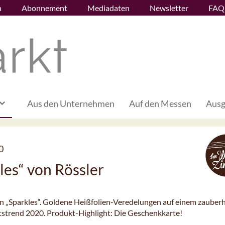
n
Abonnement
Mediadaten
Newsletter
FAQ
Aus den Unternehmen
Auf den Messen
Ausg
0
les“ von Rössler
n „Sparkles“. Goldene Heißfolien-Veredelungen auf einem zauber
tstrend 2020. Produkt-Highlight: Die Geschenkkarte!