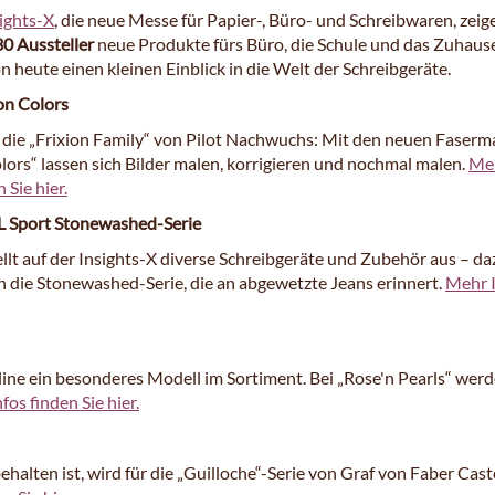
ights-X
, die neue Messe für Papier-, Büro- und Schreibwaren, zeig
30 Aussteller
neue Produkte fürs Büro, die Schule und das Zuhaus
 heute einen kleinen Einblick in die Welt der Schreibgeräte.
ion Colors
t die „Frixion Family“ von Pilot Nachwuchs: Mit den neuen Faserm
lors“ lassen sich Bilder malen, korrigieren und nochmal malen.
Me
 Sie hier.
 Sport Stonewashed-Serie
llt auf der Insights-X diverse Schreibgeräte und Zubehör aus – da
h die Stonewashed-Serie, die an abgewetzte Jeans erinnert.
Mehr 
ne ein besonderes Modell im Sortiment. Bei „Rose'n Pearls“ wer
fos finden Sie hier.
halten ist, wird für die „Guilloche“-Serie von Graf von Faber Cast