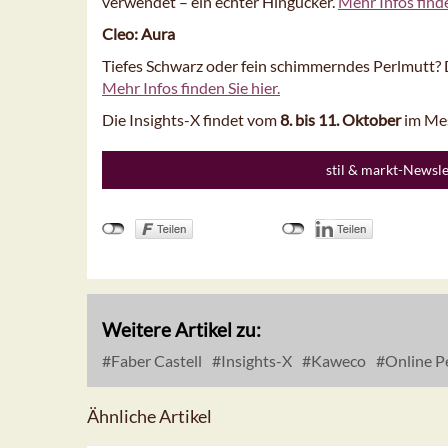
verwendet – ein echter Hingucker.
Mehr Infos finde
Cleo: Aura
Tiefes Schwarz oder fein schimmerndes Perlmutt? 
Mehr Infos finden Sie hier.
Die Insights-X findet vom
8. bis 11. Oktober
im Mes
stil & markt-Newsl
Weitere Artikel zu:
Faber Castell
Insights-X
Kaweco
Online P
Ähnliche Artikel