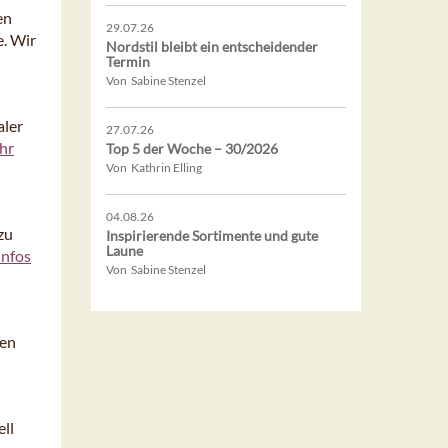
en
29.07.26
e. Wir
Nordstil bleibt ein entscheidender
Termin
Von Sabine Stenzel
aler
27.07.26
hr
Top 5 der Woche – 30/2026
Von Kathrin Elling
04.08.26
zu
Inspirierende Sortimente und gute
Laune
Infos
Von Sabine Stenzel
den
ell