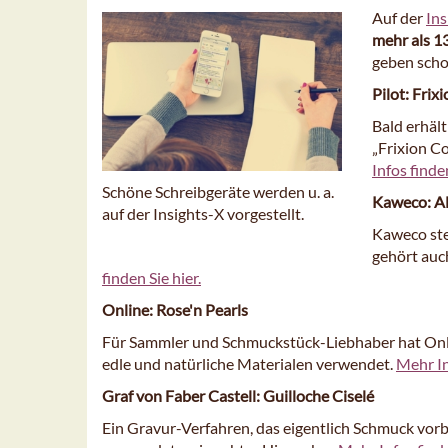
Auf der
Ins
mehr als 1
geben schon
Pilot: Frix
Bald erhäl
„Frixion Co
Infos finden
Schöne Schreibgeräte werden u. a.
Kaweco: AL
auf der Insights-X vorgestellt.
Kaweco ste
gehört auc
finden Sie hier.
Online: Rose'n Pearls
Für Sammler und Schmuckstück-Liebhaber hat Onli
edle und natürliche Materialen verwendet.
Mehr In
Graf von Faber Castell: Guilloche Ciselé
Ein Gravur-Verfahren, das eigentlich Schmuck vorbe