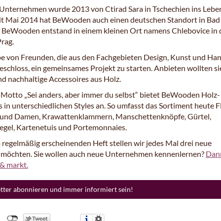
 Unternehmen wurde 2013 von Ctirad Sara in Tschechien ins Lebe
eit Mai 2014 hat BeWooden auch einen deutschen Standort in Bad 
u BeWooden entstand in einem kleinen Ort namens Chlebovice in 
rag.
e von Freunden, die aus den Fachgebieten Design, Kunst und Ha
schloss, ein gemeinsames Projekt zu starten. Anbieten wollten si
nd nachhaltige Accessoires aus Holz.
Motto „Sei anders, aber immer du selbst“ bietet BeWooden Holz-
 in unterschiedlichen Styles an. So umfasst das Sortiment heute F
 und Damen, Krawattenklammern, Manschettenknöpfe, Gürtel,
egel, Kartenetuis und Portemonnaies.
 regelmäßig erscheinenden Heft stellen wir jedes Mal drei neue
n möchten. Sie wollen auch neue Unternehmen kennenlernen?
Dan
 & markt.
etter abonnieren und immer informiert sein!