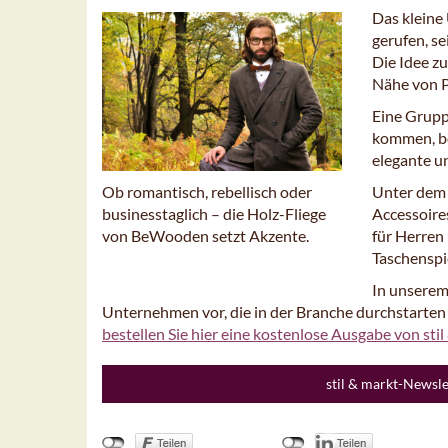
Das kleine
gerufen, s
Die Idee z
Nähe von P
Eine Grupp
kommen, be
elegante u
Unter dem 
Ob romantisch, rebellisch oder
Accessoires
businesstaglich – die Holz-Fliege
für Herren
von BeWooden setzt Akzente.
Taschenspi
In unserem
Unternehmen vor, die in der Branche durchstarte
bestellen Sie hier eine kostenlose Ausgabe von stil
stil & markt-Newsl