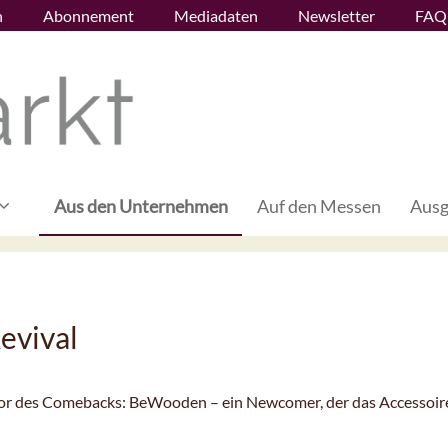
n
Abonnement
Mediadaten
Newsletter
FAQ
Aus den Unternehmen
Auf den Messen
Ausg
evival
itiator des Comebacks: BeWooden – ein Newcomer, der das Accessoir