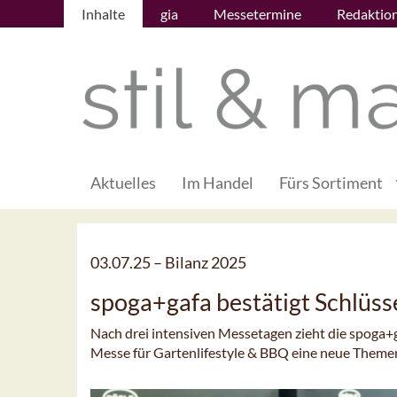
Inhalte
gia
Messetermine
Redaktio
Aktuelles
Im Handel
Fürs Sortiment
03.07.25 –
Bilanz 2025
spoga+gafa bestätigt Schlüsse
Nach drei intensiven Messetagen zieht die spoga+g
Messe für Gartenlifestyle & BBQ eine neue Theme