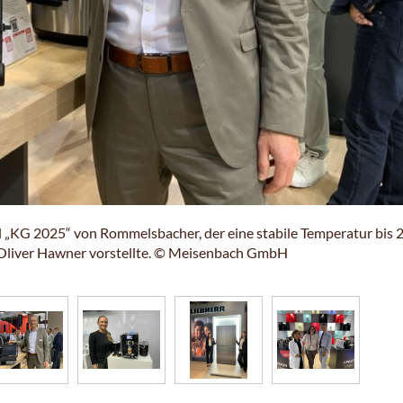
ll „KG 2025“ von Rommelsbacher, der eine stabile Temperatur bis 
ns Oliver Hawner vorstellte. © Meisenbach GmbH