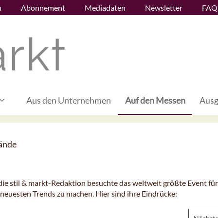
n
Abonnement
Mediadaten
Newsletter
FAQ
Aus den Unternehmen
Auf den Messen
Ausg
lände
ie stil & markt-Redaktion besuchte das weltweit größte Event für
neuesten Trends zu machen. Hier sind ihre Eindrücke: