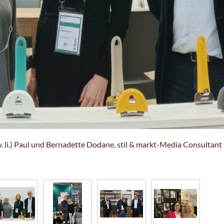
(v. li.) Paul und Bernadette Dodane, stil & markt-Media Consultant