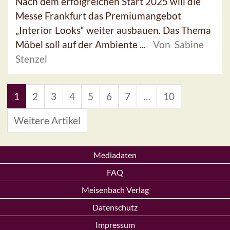
Nach dem erfolgreichen Start 2025 will die
Messe Frankfurt das Premiumangebot
„Interior Looks“ weiter ausbauen. Das Thema
Möbel soll auf der Ambiente ...
Von Sabine
Stenzel
1
2
3
4
5
6
7
…
10
Weitere Artikel
Mediadaten
FAQ
Meisenbach Verlag
Datenschutz
Impressum