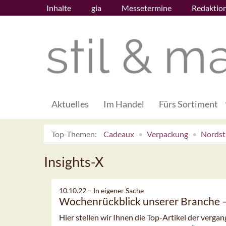
Inhalte
gia
Messetermine
Redaktio
Aktuelles
Im Handel
Fürs Sortiment
Top-Themen:
Cadeaux
Verpackung
Nordsti
Insights-X
10.10.22 –
In eigener Sache
Wochenrückblick unserer Branche
Hier stellen wir Ihnen die Top-Artikel der verg