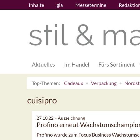
Inhalte
gia
Messetermine
Redaktio
Aktuelles
Im Handel
Fürs Sortiment
Top-Themen:
Cadeaux
Verpackung
Nordsti
cuisipro
27.10.22 –
Auszeichnung
Profino erneut Wachstumschampio
Profino wurde zum Focus Business Wachstumsch