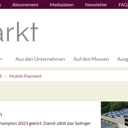
n
Abonnement
Mediadaten
Newsletter
FAQ
Aus den Unternehmen
Auf den Messen
Ausg
l
Mobile Payment
n
ampion 2023 gekürt. Damit zählt das Solinger