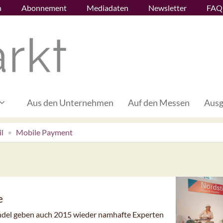
n
Abonnement
Mediadaten
Newsletter
FAQ
Aus den Unternehmen
Auf den Messen
Ausg
l
Mobile Payment
e
andel geben auch 2015 wieder namhafte Experten