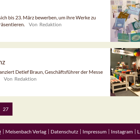
ich bis 23. März bewerben, um ihre Werke zu
räsentieren.
Von Redaktion
nz
lanziert Detlef Braun, Geschäftsführer der Messe
.
Von Redaktion
27
Q
Meisenbach Verlag
Datenschutz
Impressum
Instagram
L