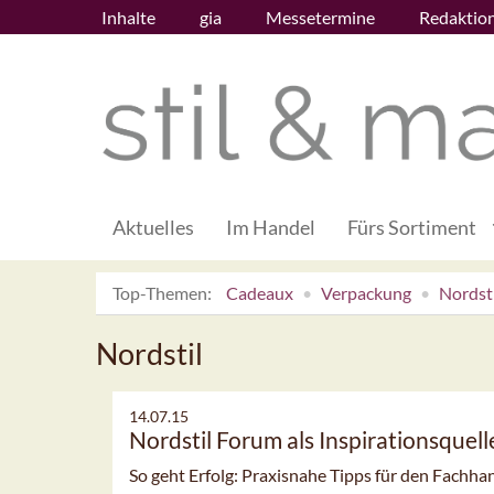
Inhalte
gia
Messetermine
Redaktio
Aktuelles
Im Handel
Fürs Sortiment
Top-Themen:
Cadeaux
Verpackung
Nordsti
Nordstil
14.07.15
Nordstil Forum als Inspirationsquell
So geht Erfolg: Praxisnahe Tipps für den Fachh