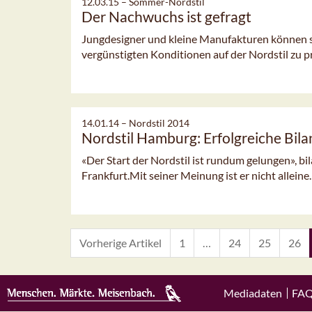
12.03.15 –
Sommer-Nordstil
Der Nachwuchs ist gefragt
Jungdesigner und kleine Manufakturen können s
vergünstigten Konditionen auf der Nordstil zu p
14.01.14 –
Nordstil 2014
Nordstil Hamburg: Erfolgreiche Bila
«Der Start der Nordstil ist rundum gelungen», bi
Frankfurt.Mit seiner Meinung ist er nicht alleine
Vorherige Artikel
1
…
24
25
26
Mediadaten
FA