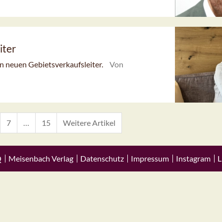
iter
n neuen Gebietsverkaufsleiter.
Von
7
…
15
Weitere Artikel
Q
Meisenbach Verlag
Datenschutz
Impressum
Instagram
L