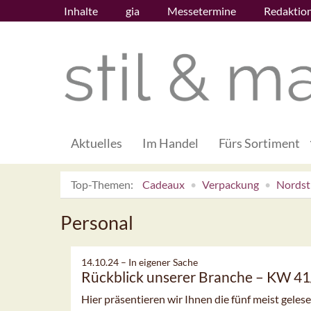
Inhalte
gia
Messetermine
Redaktio
Aktuelles
Im Handel
Fürs Sortiment
Top-Themen:
Cadeaux
Verpackung
Nordsti
Personal
14.10.24 –
In eigener Sache
Rückblick unserer Branche – KW 4
Hier präsentieren wir Ihnen die fünf meist gele