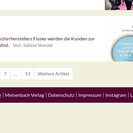
irrherstellers Fissler werden die Kunden zur
ohnt.
Von Sabine Stenzel
7
…
13
Weitere Artikel
Q
Meisenbach Verlag
Datenschutz
Impressum
Instagram
L