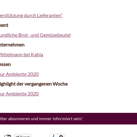
erstützung durch Lieferanten“
ment
undliche Brot- und Gemüsebeutel
nternehmen
ittelmann bei Kahla
essen
 zur Ambiente 2020
ighlight der vergangenen Woche
 zur Ambiente 2020
etter abonnieren und immer informiert sein!