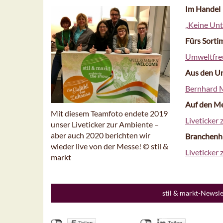
Im Handel
„Keine Unt
Fürs Sorti
Umweltfre
Aus den U
Bernhard M
Auf den M
Mit diesem Teamfoto endete 2019
Liveticker
unser Liveticker zur Ambiente –
aber auch 2020 berichten wir
Branchenh
wieder live von der Messe! © stil &
Liveticker
markt
stil & markt-Newsl