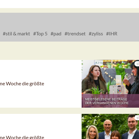
stil & markt
Top 5
pad
trendset
zyliss
IHR
gene Woche die größte
gene Woche die größte