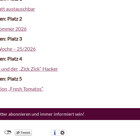
tatt austauschbar
en: Platz 2
Sommer 2026
en: Platz 3
Woche – 25/2026
en: Platz 4
 und der „Zick Zick“ Hacker
en: Platz 5
tion „Fresh Tomatos“
etter abonnieren und immer informiert sein!