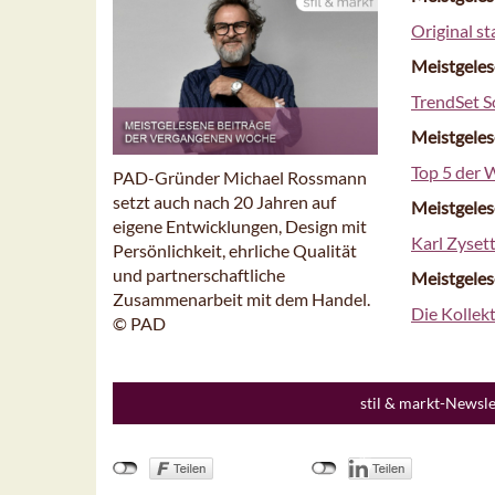
Original s
Meistgeles
TrendSet 
Meistgeles
Top 5 der 
PAD-Gründer Michael Rossmann
setzt auch nach 20 Jahren auf
Meistgeles
eigene Entwicklungen, Design mit
Karl Zysett
Persönlichkeit, ehrliche Qualität
und partnerschaftliche
Meistgeles
Zusammenarbeit mit dem Handel.
Die Kollek
© PAD
stil & markt-Newsl