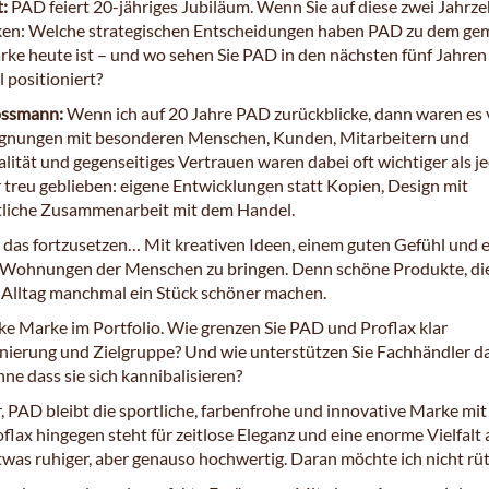
t:
PAD feiert 20-jähriges Jubiläum. Wenn Sie auf diese zwei Jahrz
ken: Welche strategischen Entscheidungen haben PAD zu dem ge
rke heute ist – und wo sehen Sie PAD in den nächsten fünf Jahren
 positioniert?
ossmann:
Wenn ich auf 20 Jahre PAD zurückblicke, dann waren es 
gnungen mit besonderen Menschen, Kunden, Mitarbeitern und
alität und gegenseitiges Vertrauen waren dabei oft wichtiger als j
 treu geblieben: eigene Entwicklungen statt Kopien, Design mit
aftliche Zusammenarbeit mit dem Handel.
u das fortzusetzen… Mit kreativen Ideen, einem guten Gefühl und 
 Wohnungen der Menschen zu bringen. Denn schöne Produkte, die
lltag manchmal ein Stück schöner machen.
rke Marke im Portfolio. Wie grenzen Sie PAD und Proflax klar
onierung und Zielgruppe? Und wie unterstützen Sie Fachhändler da
ne dass sie sich kannibalisieren?
r, PAD bleibt die sportliche, farbenfrohe und innovative Marke mi
flax hingegen steht für zeitlose Eleganz und eine enorme Vielfalt 
was ruhiger, aber genauso hochwertig. Daran möchte ich nicht rüt