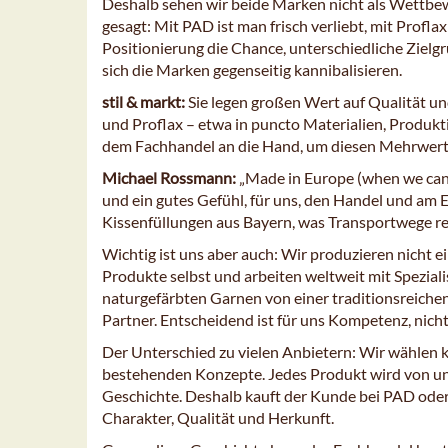
Deshalb sehen wir beide Marken nicht als Wettbe
gesagt: Mit PAD ist man frisch verliebt, mit Profla
Positionierung die Chance, unterschiedliche Ziel
sich die Marken gegenseitig kannibalisieren.
stil & markt:
Sie legen großen Wert auf Qualität u
und Proflax – etwa in puncto Materialien, Produk
dem Fachhandel an die Hand, um diesen Mehrwer
Michael Rossmann:
„Made in Europe (when we can)
und ein gutes Gefühl, für uns, den Handel und am
Kissenfüllungen aus Bayern, was Transportwege redu
Wichtig ist uns aber auch: Wir produzieren nicht e
Produkte selbst und arbeiten weltweit mit Spezial
naturgefärbten Garnen von einer traditionsreiche
Partner. Entscheidend ist für uns Kompetenz, nicht 
Der Unterschied zu vielen Anbietern: Wir wählen 
bestehenden Konzepte. Jedes Produkt wird von uns
Geschichte. Deshalb kauft der Kunde bei PAD oder
Charakter, Qualität und Herkunft.