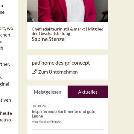
im
ese
ort, wo
Chefredakteurin stil & markt | Mitglied
der Geschäftsleitung
schen
Sabine Stenzel
in
ch
pad home design concept
tner,
Zum Unternehmen
s
ginal
Meistgelesen
Aktuelles
ativen
04.08.26
Inspirierende Sortimente und gute
 heute
Laune
enauso
Von Sabine Stenzel