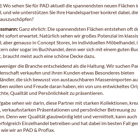
t:
Wo sehen Sie für PAD aktuell die spannendsten neuen Flächen 
, und wie unterstützen Sie Ihre Handelspartner konkret dabei, di
 auszuschöpfen?
ossmann:
Ganz ehrlich: Die spannendsten Flächen entstehen oft d
ht sofort erwartet. Natürlich sehen wir großes Potenzial im klassi
, aber genauso in Concept Stores, im individuellen Möbelhandel, 
ern oder sogar im Buchhandel, denn wer sich mit einem guten Bu
t, braucht meist auch eine schöne Decke dazu.
 weniger die Branche entscheidend als die Haltung. Wir suchen Par
idenschaft verkaufen und ihren Kunden etwas Besonderes bieten
ändler, die sich bewusst von austauschbaren Massenimporten au
ben wollen und Freude daran haben, ein von uns entwickeltes Ori
hte, Qualität und Persönlichkeit zu präsentieren.
gabe sehen wir darin, diese Partner mit starken Kollektionen, kre
 verkaufsstarken Präsentationen und persönlicher Betreuung zu
en. Denn wer Qualität glaubwürdig lebt und vermittelt, kann auch
erfolgreich Einzelhandel betreiben und hat dabei im besten Fall g
 wie wir an PAD & Proflax.