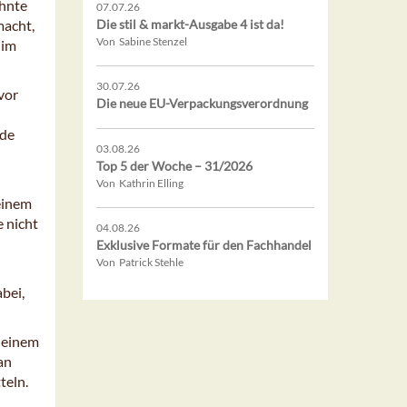
ehnte
07.07.26
macht,
Die stil & markt-Ausgabe 4 ist da!
Von Sabine Stenzel
 im
30.07.26
vor
Die neue EU-Verpackungsverordnung
ede
03.08.26
Top 5 der Woche – 31/2026
Von Kathrin Elling
einem
 nicht
04.08.26
Exklusive Formate für den Fachhandel
Von Patrick Stehle
bei,
t einem
an
teln.