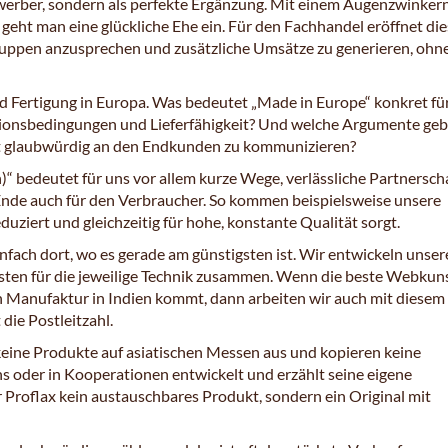
werber, sondern als perfekte Ergänzung. Mit einem Augenzwinker
x geht man eine glückliche Ehe ein. Für den Fachhandel eröffnet di
gruppen anzusprechen und zusätzliche Umsätze zu generieren, ohn
nd Fertigung in Europa. Was bedeutet „Made in Europe“ konkret f
tionsbedingungen und Lieferfähigkeit? Und welche Argumente geb
t glaubwürdig an den Endkunden zu kommunizieren?
“ bedeutet für uns vor allem kurze Wege, verlässliche Partnersch
 Ende auch für den Verbraucher. So kommen beispielsweise unsere
ziert und gleichzeitig für hohe, konstante Qualität sorgt.
infach dort, wo es gerade am günstigsten ist. Wir entwickeln unser
isten für die jeweilige Technik zusammen. Wenn die beste Webkun
n Manufaktur in Indien kommt, dann arbeiten wir auch mit diesem
die Postleitzahl.
keine Produkte auf asiatischen Messen aus und kopieren keine
 oder in Kooperationen entwickelt und erzählt seine eigene
 Proflax kein austauschbares Produkt, sondern ein Original mit