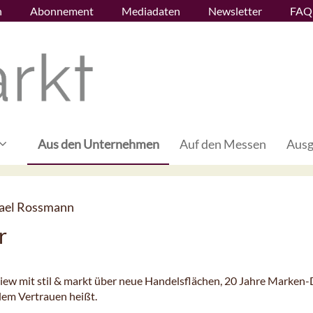
n
Abonnement
Mediadaten
Newsletter
FAQ
Aus den Unternehmen
Auf den Messen
Ausg
hael Rossmann
r
ew mit stil & markt über neue Handelsflächen, 20 Jahre Marke
lem Vertrauen heißt.