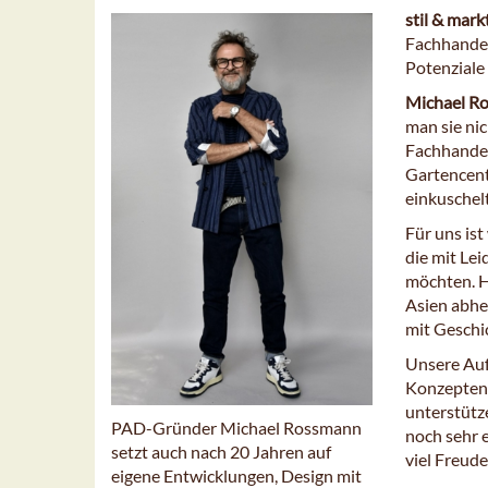
stil & mark
Fachhandel
Potenziale
Michael R
man sie nic
Fachhandel
Gartencent
einkuschel
Für uns ist
die mit Le
möchten. H
Asien abhe
mit Geschic
Unsere Auf
Konzepten,
unterstütz
PAD-Gründer Michael Rossmann
noch sehr 
setzt auch nach 20 Jahren auf
viel Freude
eigene Entwicklungen, Design mit