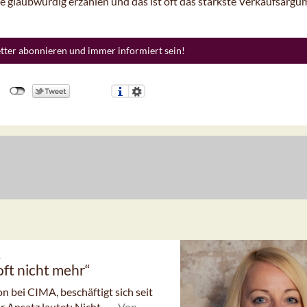
 glaubwürdig erzählen und das ist oft das stärkste Verkaufsargu
etter abonnieren und immer informiert sein!
A
oft nicht mehr“
 bei CIMA, beschäftigt sich seit
 Ansatz lautet: Nicht ...
Von