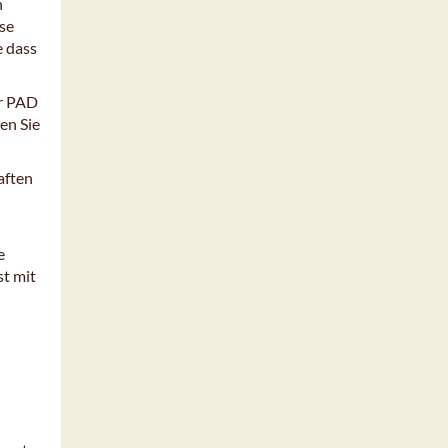
n
ese
e dass
ür PAD
en Sie
aften
e
st mit