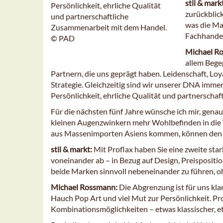
stil & mark
Persönlichkeit, ehrliche Qualität
zurückblic
und partnerschaftliche
was die Ma
Zusammenarbeit mit dem Handel.
Fachhandel
© PAD
Michael R
allem Bege
Partnern, die uns geprägt haben. Leidenschaft, Loy
Strategie. Gleichzeitig sind wir unserer DNA immer
Persönlichkeit, ehrliche Qualität und partnersch
Für die nächsten fünf Jahre wünsche ich mir, gena
kleinen Augenzwinkern mehr Wohlbefinden in die
aus Massenimporten Asiens kommen, können den A
stil & markt:
Mit Proflax haben Sie eine zweite sta
voneinander ab – in Bezug auf Design, Preispositi
beide Marken sinnvoll nebeneinander zu führen, oh
Michael Rossmann:
Die Abgrenzung ist für uns kla
Hauch Pop Art und viel Mut zur Persönlichkeit. Pro
Kombinationsmöglichkeiten – etwas klassischer, et