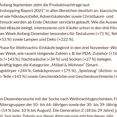
 Anfang September zieht die Produktnachfrage laut
sshopping Report 2025“ in allen Bereichen deutlich an; klassisch
kel wie Nikolausstiefel, Adventskalender sowie Christbaum- und
chmuck werden ab Ende Oktober verstärkt gekauft. Wie die Ausw
bei eBay.de belegt, interessieren sich Käufer schon in den drei M
ber Week Anfang Dezember besonders für Tastaturen (+71 %), Tel
+53 %) sowie Lampen und Deko (+222 %).
Phase für Weihnachts-Einkäufe beginnt in den drei November-W
ber Week, wie rasant steigende Zahlen z. B. bei PDA-Zubehör (+16
s (+143 %), Nachtwäsche (+34 %) und Socken (+27 %) belegen.
kräftig legen die Kategorien „Möbel & Wohnen“ (Smart-
gskörper +244 %, Gebäckpressen +175 %), „Spielzeug“ (Action- 
en-Teile +143 %) sowie Geschenkkörbe und Geschenksortimente (
rsten Dezemberwoche mit der Suche nach Weihnachtsgeschenken, 
 Altersgruppen der 50- bis 64-Jährigen sowie der 30- bis 39-Jähri
(14 % bzw. 10 % bis August). Die Generation Z (18 bis 29 Jahre) j
, fast jeder Zehnte aus dieser Altersgruppe möchte dieses Jahr