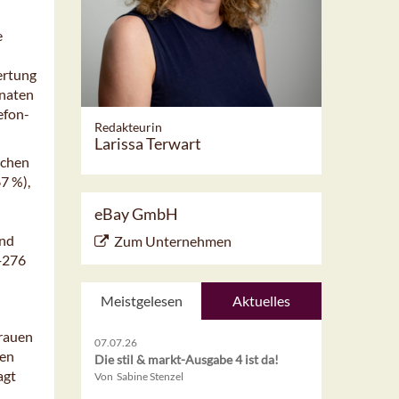
e
ertung
onaten
efon-
Redakteurin
Larissa Terwart
ochen
7 %),
eBay GmbH
und
Zum Unternehmen
+276
Meistgelesen
Aktuelles
Frauen
07.07.26
gen
Die stil & markt-Ausgabe 4 ist da!
agt
Von Sabine Stenzel