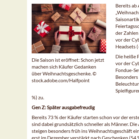
Bereits ab
„Weihnacht
Saisonarti
Feiertagss
der Zahlen 
vor der Cy
Headsets (
Die heiße 
Die Saison ist eröffnet: Schon jetzt
vor der Cy
machen sich Käufer Gedanken
Fondue-Set
über Weihnachtsgeschenke. ©
Besonders 
stock.adobe.com/Halfpoint
Beleuchtun
Spielfigur
%) zu.
Gen Z: Später ausgabefreudig
Bereits 73 % der Käufer starten schon vor der e
sind dabei grundsätzlich schneller als Männer. Die
steigen besonders früh ins Weihnachtsgeschäft ein 
erst im Dezember verstärkt nach Geschenken (54 %)