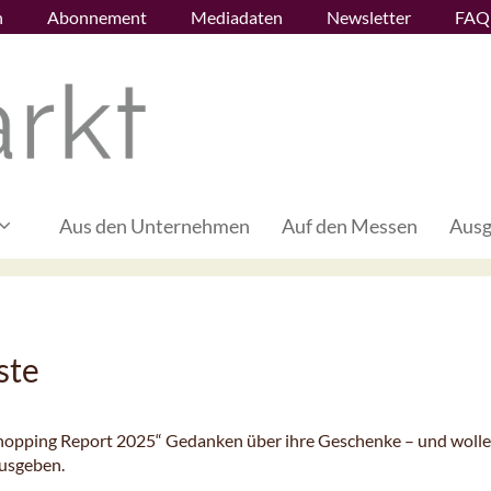
n
Abonnement
Mediadaten
Newsletter
FAQ
Aus den Unternehmen
Auf den Messen
Ausg
ste
shopping Report 2025“ Gedanken über ihre Geschenke – und woll
ausgeben.