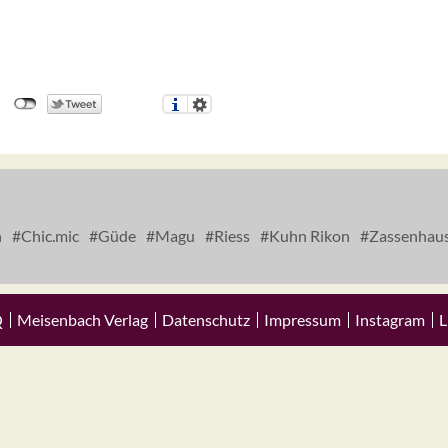
n
Chic.mic
Güde
Magu
Riess
Kuhn Rikon
Zassenhau
Q
Meisenbach Verlag
Datenschutz
Impressum
Instagram
L