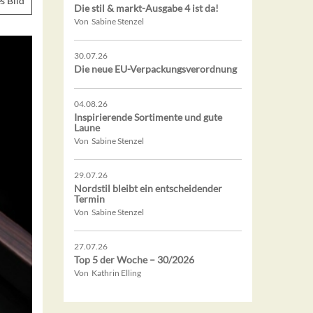
s Bild
Die stil & markt-Ausgabe 4 ist da!
Von Sabine Stenzel
30.07.26
Die neue EU-Verpackungsverordnung
04.08.26
Inspirierende Sortimente und gute
Laune
Von Sabine Stenzel
29.07.26
Nordstil bleibt ein entscheidender
Termin
Von Sabine Stenzel
27.07.26
Top 5 der Woche – 30/2026
Von Kathrin Elling