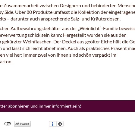
ge Zusammenarbeit zwischen Designern und behinderten Mensch
 by Side. Über 80 Produkte umfasst die Kollektion der eingetragen
its – darunter auch ansprechende Salz- und Kräuterdosen.
schen Aufbewahrungsbehälter aus der „Weinlicht“-Familie beweis
rverwertung schick sein kann: Hergestellt wurden sie aus den
n gekürzter Weinflaschen. Der Deckel aus geölter Eiche hält die 
h und lässt sich leicht abnehmen. Auch als praktisches Präsent m
en viel her: Immer zwei von ihnen sind schön verpackt im
arton.
etter abonnieren und immer informiert sein!