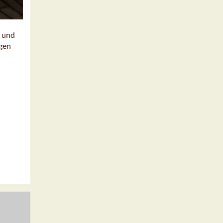
n und
ngen