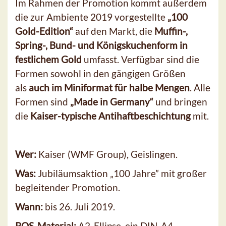
Im Rahmen der Promotion kommt außerdem
die zur Ambiente 2019 vorgestellte
„100
Gold-Edition“
auf den Markt, die
Muffin-,
Spring-, Bund- und Königskuchenform in
festlichem Gold
umfasst. Verfügbar sind die
Formen sowohl in den gängigen Größen
als
auch im Miniformat für halbe Mengen
. Alle
Formen sind
„Made in Germany“
und bringen
die
Kaiser-typische Antihaftbeschichtung
mit.
Wer:
Kaiser (WMF Group), Geislingen.
Was:
Jubiläumsaktion „100 Jahre” mit großer
begleitender Promotion.
Wann:
bis 26. Juli 2019.
POS-Material:
A2-Ellipse, ein DIN-A4-