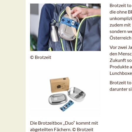
Brotzeit to
die ohne B
unkomplizi
zudem mit 
sondern we
Österreich
Vor zwei J
den Mensch
© Brotzeit
Zukunft so
Produkte a
Lunchboxe
Brotzeit to
darunter s
Die Brotzeitbox „Duo“ kommt mit
abgeteilten Fächern. © Brotzeit