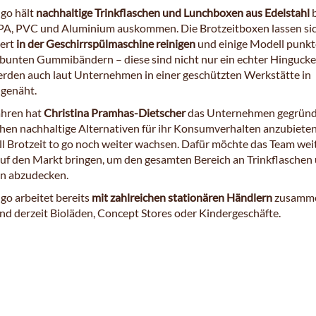
 go hält
nachhaltige Trinkflaschen und Lunchboxen aus Edelstahl
b
PA, PVC und Aluminium auskommen. Die Brotzeitboxen lassen si
ert
in der Geschirrspülmaschine reinigen
und einige Modell punk
bunten Gummibändern – diese sind nicht nur ein echter Hingucke
rden auch laut Unternehmen in einer geschützten Werkstätte in
 genäht.
ahren hat
Christina Pramhas-Dietscher
das Unternehmen gegründ
en nachhaltige Alternativen für ihr Konsumverhalten anzubieten
ll Brotzeit to go noch weiter wachsen. Dafür möchte das Team wei
uf den Markt bringen, um den gesamten Bereich an Trinkflaschen
n abzudecken.
 go arbeitet bereits
mit zahlreichen stationären Händlern
zusamm
ind derzeit Bioläden, Concept Stores oder Kindergeschäfte.