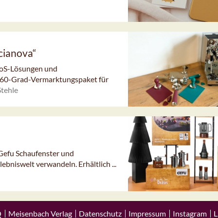
cianova“
 PoS-Lösungen und
 360-Grad-Vermarktungspaket für
Stehle
Gefu Schaufenster und
ebniswelt verwandeln. Erhältlich ...
Q
Meisenbach Verlag
Datenschutz
Impressum
Instagram
L