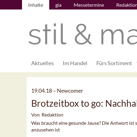
Inhalte
gia
Messetermine
Redaktio
Aktuelles
Im Handel
Fürs Sortiment
19.04.18 –
Newcomer
Brotzeitbox to go: Nachh
Von Redaktion
Was braucht eine gesunde Jause? Die Antwort ist
anzusehen ist