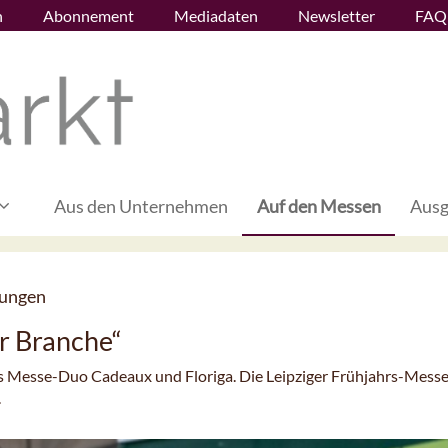
n
Abonnement
Mediadaten
Newsletter
FAQ
Aus den Unternehmen
Auf den Messen
Ausg
tungen
r Branche“
s Messe-Duo Cadeaux und Floriga. Die Leipziger Frühjahrs-Mess
.