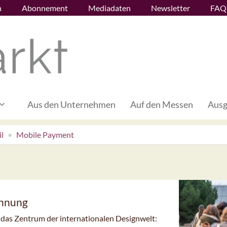
n
Abonnement
Mediadaten
Newsletter
FAQ
Aus den Unternehmen
Auf den Messen
Ausg
l
Mobile Payment
innung
n das Zentrum der internationalen Designwelt: