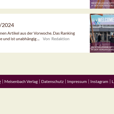
0/2024
senen Artikel aus der Vorwoche. Das Ranking
e und ist unabhängig ...
Von Redaktion
Q
Meisenbach Verlag
Datenschutz
Impressum
Instagram
L