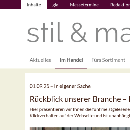
Inhalte
gia
Messetermine
Redaktio
Aktuelles
Im Handel
Fürs Sortiment
01.09.25 –
In eigener Sache
Rückblick unserer Branche 
Hier präsentieren wir Ihnen die fünf meistgelesen
Klickverhalten auf der Webseite und ist unabhäng