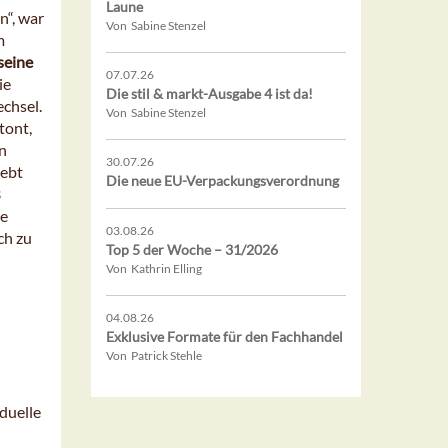
Laune
n“, war
Von Sabine Stenzel
m
seine
07.07.26
ie
Die stil & markt-Ausgabe 4 ist da!
chsel.
Von Sabine Stenzel
tont,
en
30.07.26
lebt
Die neue EU-Verpackungsverordnung
3
he
03.08.26
ch zu
Top 5 der Woche – 31/2026
Von Kathrin Elling
04.08.26
Exklusive Formate für den Fachhandel
Von Patrick Stehle
iduelle