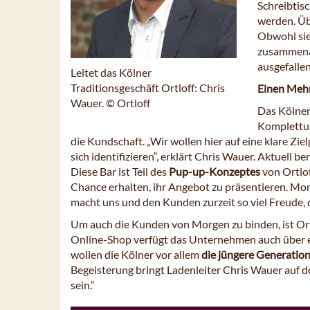
Schreibtis
werden. Üb
Obwohl sie
zusammenar
ausgefalle
Leitet das Kölner
Traditionsgeschäft Ortloff: Chris
Einen Mehr
Wauer. © Ortloff
Das Kölner 
Komplettum
die Kundschaft. „Wir wollen hier auf eine klare Z
sich identifizieren“, erklärt Chris Wauer. Aktuell 
Diese Bar ist Teil des
Pup-up-Konzeptes
von Ortlof
Chance erhalten, ihr Angebot zu präsentieren. Mom
macht uns und den Kunden zurzeit so viel Freude, d
Um auch die Kunden von Morgen zu binden, ist Or
Online-Shop verfügt das Unternehmen auch über e
wollen die Kölner vor allem
die jüngere Generation
Begeisterung bringt Ladenleiter Chris Wauer auf de
sein.“