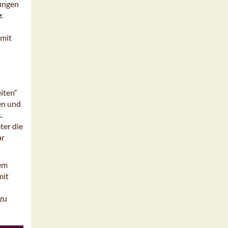
kungen
e
:
 mit
iten“
en und
.
ter die
ar
nem
mit
 zu