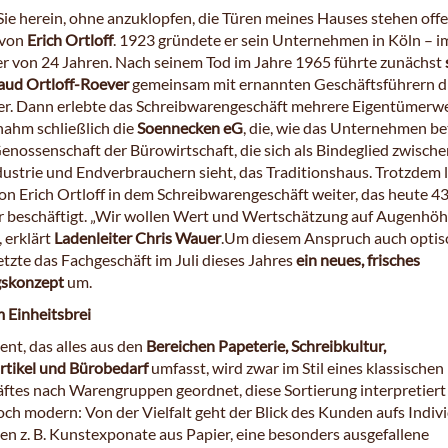
e herein, ohne anzuklopfen, die Türen meines Hauses stehen offe
 von
Erich Ortloff
. 1923 gründete er sein Unternehmen in Köln – i
er von 24 Jahren. Nach seinem Tod im Jahre 1965 führte zunächst
aud Ortloff-Roever
gemeinsam mit ernannten Geschäftsführern d
er. Dann erlebte das Schreibwarengeschäft mehrere Eigentümerwe
ahm schließlich die
Soennecken eG
, die, wie das Unternehmen be
enossenschaft der Bürowirtschaft, die sich als Bindeglied zwisch
dustrie und Endverbrauchern sieht, das Traditionshaus. Trotzdem 
on Erich Ortloff in dem Schreibwarengeschäft weiter, das heute 4
r beschäftigt. „Wir wollen Wert und Wertschätzung auf Augenhö
, erklärt
Ladenleiter Chris Wauer
.Um diesem Anspruch auch optis
tzte das Fachgeschäft im Juli dieses Jahres
ein neues, frisches
gskonzept
um.
 Einheitsbrei
nt, das alles aus den
Bereichen Papeterie, Schreibkultur,
tikel und Bürobedarf
umfasst, wird zwar im Stil eines klassischen
ftes nach Warengruppen geordnet, diese Sortierung interpretiert
och modern: Von der Vielfalt geht der Blick des Kunden aufs Indiv
len z. B. Kunstexponate aus Papier, eine besonders ausgefallene