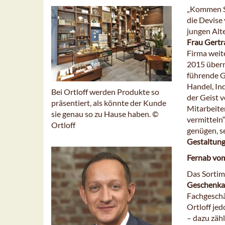
„Kommen Si
die Devise
jungen Alt
Frau Gertr
Firma weit
2015 übern
führende G
Handel, In
Bei Ortloff werden Produkte so
der Geist v
präsentiert, als könnte der Kunde
Mitarbeite
sie genau so zu Hause haben. ©
vermitteln“
Ortloff
genügen, se
Gestaltun
Fernab vom
Das Sortime
Geschenkar
Fachgeschä
Ortloff jed
– dazu zäh