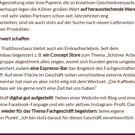
chgestaltung oder lose Papiere, die zu kreativen Geschenkverpac
erhaupt legen die Kölner großen Wert
auf herausstechende War
 mit sehr vielen Partnern schon seit Jahrzehnten eng
beiten, sind sie auch stets auf der Suche nach neuen Lieferanten
nen Produkten.
wert schaffen
Traditionshaus bietet auch ein Einkaufserlebnis. Seit dem
bau begeistert z. B.
ein Concept Store
zum Thema „Schöner Arbe
ielgruppe abgestimmt alles zeigen, womit sich Kunden gerne umgeb
bereichert zudem
eine Espresso-Bar
das Angebot des Fachgeschäftes
f: Auf einer Fläche im Geschäft sollen verschiedene externe Anbie
entan hat man es aber nicht eilig mit dem Wechsel: „Die Kaffeeb
ass wir sie gerne noch eine Zeit bei uns haben.“
tloff
digital gut aufgestellt
: Neben einer Website mit Blog und ei
ine Facebook-Fanpage und ein sehr aktives Instagram-Profil. Da
 wieder für das Thema Fachgeschäft begeistern
. Seine eigene
n Punkt: „Ich bin stolz darauf, für dieses Geschäft verantwortlich