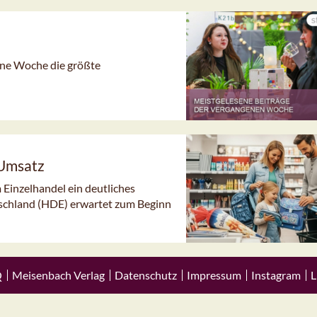
gene Woche die größte
 Umsatz
 Einzelhandel ein deutliches
schland (HDE) erwartet zum Beginn
Q
Meisenbach Verlag
Datenschutz
Impressum
Instagram
L