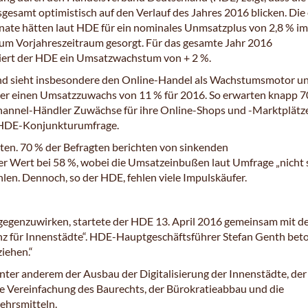
sgesamt optimistisch auf den Verlauf des Jahres 2016 blicken. Die
ate hätten laut HDE für ein nominales Unmsatzplus von 2,8 % im
zum Vorjahreszeitraum gesorgt. Für das gesamte Jahr 2016
iert der HDE ein Umsatzwachstum von + 2 %.
d sieht insbesondere den Online-Handel als Wachstumsmotor u
ier einen Umsatzzuwachs von 11 % für 2016. So erwarten knapp 
hannel-Händler Zuwächse für ihre Online-Shops und -Marktplätze
e HDE-Konjunkturumfrage.
ädten. 70 % der Befragten berichten von sinkenden
er Wert bei 58 %, wobei die Umsatzeinbußen laut Umfrage „nicht 
len. Dennoch, so der HDE, fehlen viele Impulskäufer.
tgegenzuwirken, startete der HDE 13. April 2016 gemeinsam mit 
z für Innenstädte“. HDE-Hauptgeschäftsführer Stefan Genth beto
iehen.“
unter anderem der Ausbau der Digitalisierung der Innenstädte, der
die Vereinfachung des Baurechts, der Bürokratieabbau und die
kehrsmitteln.