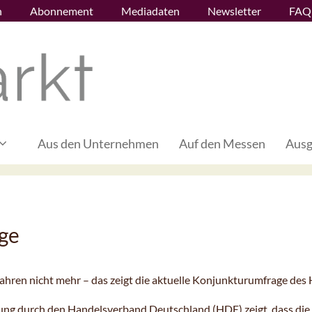
n
Abonnement
Mediadaten
Newsletter
FAQ
Aus den Unternehmen
Auf den Messen
Ausg
age
f Jahren nicht mehr – das zeigt die aktuelle Konjunkturumfrage des
ung durch den Handelsverband Deutschland (HDE) zeigt, dass die