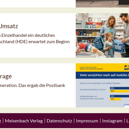
 Umsatz
 Einzelhandel ein deutliches
schland (HDE) erwartet zum Beginn
frage
neration. Das ergab die Postbank
Q
Meisenbach Verlag
Datenschutz
Impressum
Instagram
L