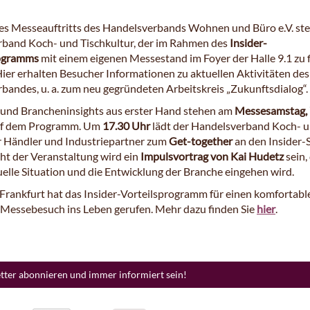
es Messeauftritts des Handelsverbands Wohnen und Büro e.V. ste
band Koch- und Tischkultur, der im Rahmen des
Insider-
ogramms
mit einem eigenen Messestand im Foyer der Halle 9.1 zu 
 Hier erhalten Besucher Informationen zu aktuellen Aktivitäten de
bandes, u. a. zum neu gegründeten Arbeitskreis „Zukunftsdialog“.
und Brancheninsights aus erster Hand stehen am
Messesamstag, 
f dem Programm. Um
17.30 Uhr
lädt der Handelsverband Koch- 
r Händler und Industriepartner zum
Get-together
an den Insider-
ght der Veranstaltung wird ein
Impulsvortrag von Kai Hudetz
sein,
uelle Situation und die Entwicklung der Branche eingehen wird.
Frankfurt hat das Insider-Vorteilsprogramm für einen komfortabl
n Messebesuch ins Leben gerufen. Mehr dazu finden Sie
hier
.
etter abonnieren und immer informiert sein!