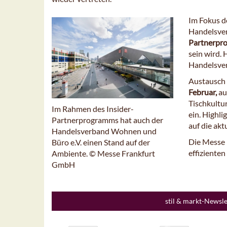
Im Fokus d
Handelsver
Partnerpr
sein wird.
Handelsver
Austausch 
Februar,
au
Tischkultu
Im Rahmen des Insider-
ein. Highli
Partnerprogramms hat auch der
auf die akt
Handelsverband Wohnen und
Die Messe 
Büro e.V. einen Stand auf der
effiziente
Ambiente. © Messe Frankfurt
GmbH
stil & markt-Newsl