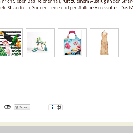
nrich Sieber, Bad Reichenhall) ruft zu einem Ausflug an den Strand
ür ein Strandtuch, Sonnencreme und persönliche Accessoires. Das 