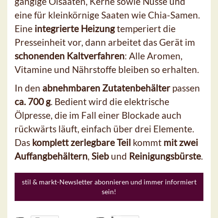
gängige Ölsaaten, Kerne sowie Nüsse und
eine für kleinkörnige Saaten wie Chia-Samen.
Eine
integrierte Heizung
temperiert die
Presseinheit vor, dann arbeitet das Gerät im
schonenden Kaltverfahren
: Alle Aromen,
Vitamine und Nährstoffe bleiben so erhalten.
In den
abnehmbaren Zutatenbehälter
passen
ca. 700 g
. Bedient wird die elektrische
Ölpresse, die im Fall einer Blockade auch
rückwärts läuft, einfach über drei Elemente.
Das
komplett zerlegbare Teil
kommt
mit zwei
Auffangbehältern
,
Sieb
und
Reinigungsbürste
.
stil & markt-Newsletter abonnieren und immer informiert
sein!