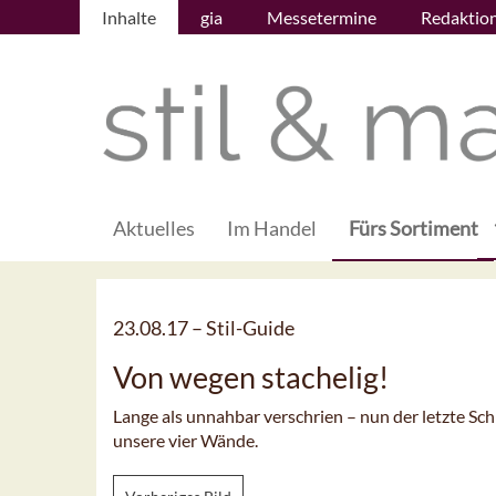
Inhalte
gia
Messetermine
Redaktio
Aktuelles
Im Handel
Fürs Sortiment
23.08.17 –
Stil-Guide
Von wegen stachelig!
Lange als unnahbar verschrien – nun der letzte Sch
unsere vier Wände.