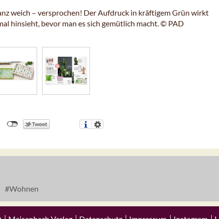
ganz weich – versprochen! Der Aufdruck in kräftigem Grün wirkt
imal hinsieht, bevor man es sich gemütlich macht. © PAD
Wohnen
Q
Meisenbach Verlag
Datenschutz
Impressum
Instagram
L