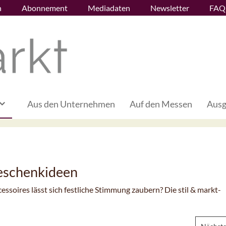
n
Abonnement
Mediadaten
Newsletter
FAQ
Aus den Unternehmen
Auf den Messen
Ausg
eschenkideen
soires lässt sich festliche Stimmung zaubern? Die stil & markt-