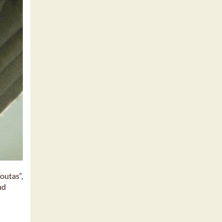
outas“,
nd