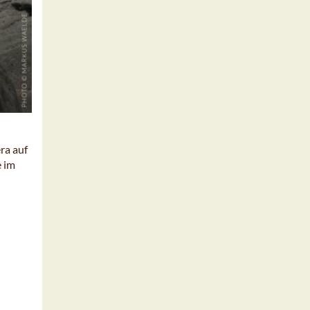
ra auf
e im