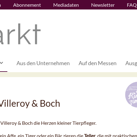
n
Abonnement
Mediadaten
Newsletter
FAQ
Aus den Unternehmen
Auf den Messen
Ausg
Villeroy & Boch
Villeroy & Boch die Herzen kleiner Tierpfleger.
ein Affe, ein Tiger oder ein Bär zieren die
Teller
, die mit praktische