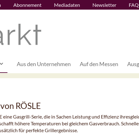
n
Abonnement
Mediadaten
Newsletter
FAQ
Aus den Unternehmen
Auf den Messen
Ausg
 von RÖSLE
ne Gasgrill-Serie, die in Sachen Leistung und Effizienz ihresgle
chafft höhere Temperaturen bei gleichem Gasverbrauch. Schnelle
ätzlich für perfekte Grillergebnisse.