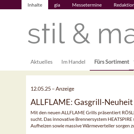
Inhalte
gia
Messetermine
Redaktio
Aktuelles
Im Handel
Fürs Sortiment
12.05.25 –
Anzeige
ALLFLAME: Gasgrill-Neuheit
Mit den neuen ALLFLAME Grills präsentiert RÖSLE ei
sucht. Das innovative Brennersystem HEATSPIRE s
Aufheizen sowie massive Wärmeverteiler sorgen zus