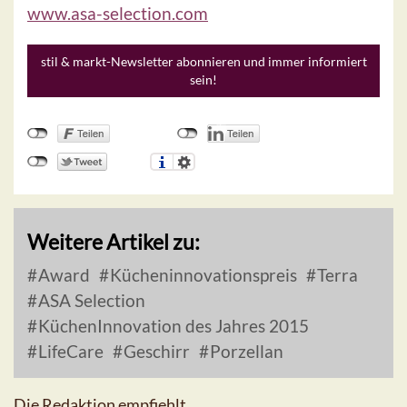
www.asa-selection.com
stil & markt-Newsletter abonnieren und immer informiert
sein!
Weitere Artikel zu:
Award
Kücheninnovationspreis
Terra
ASA Selection
KüchenInnovation des Jahres 2015
LifeCare
Geschirr
Porzellan
Die Redaktion empfiehlt