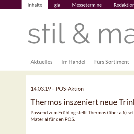
Inhalte
gia
Messetermine
Redaktio
Aktuelles
Im Handel
Fürs Sortiment
14.03.19 –
POS-Aktion
Thermos inszeniert neue Trin
Passend zum Frühling stellt Thermos (über alfi) se
Material für den POS.