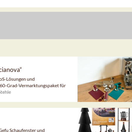
cianova“
 PoS-Lösungen und
 360-Grad-Vermarktungspaket für
Stehle
Gefu Schaufenster und