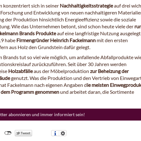
 konzentriert sich in seiner
Nachhaltigkeitsstrategie
auf drei wich
e Forschung und Entwicklung von neuen nachhaltigeren Materialien
 der Produktion hinsichtlich Energieeffizienz sowie die soziale
ung. Wie das Unternehmen betont, sind schon heute viele der
ru
ckelmann Brands Produkte
auf eine langfristige Nutzung ausgelegt
19 habe
Firmengründer Heinrich Fackelmann
mit den ersten
ern aus Holz den Grundstein dafür gelegt.
 Brands tut so viel wie möglich, um anfallende Abfallprodukte wi
tionskreislauf zurückzuführen. Seit über 30 Jahren werden
eise
Holzabfälle
aus der Möbelproduktion
zur Beheizung der
äude
genutzt. Was die Produktion und den Vertrieb von Einwegar
 hat Fackelmann nach eigenen Angaben d
ie meisten Einwegprodu
us dem Programm genommen
und arbeitet daran, die Sortimente
etter abonnieren und immer informiert sein!