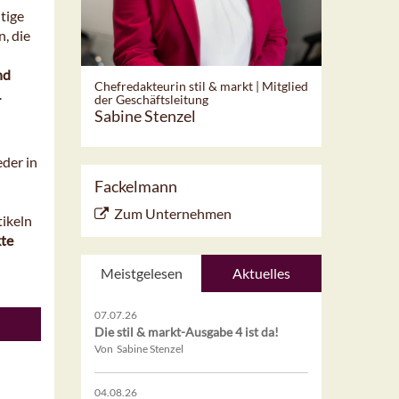
tige
, die
nd
Chefredakteurin stil & markt | Mitglied
.
der Geschäftsleitung
Sabine Stenzel
eder in
Fackelmann
Zum Unternehmen
tikeln
kte
Meistgelesen
Aktuelles
07.07.26
Die stil & markt-Ausgabe 4 ist da!
Von Sabine Stenzel
04.08.26