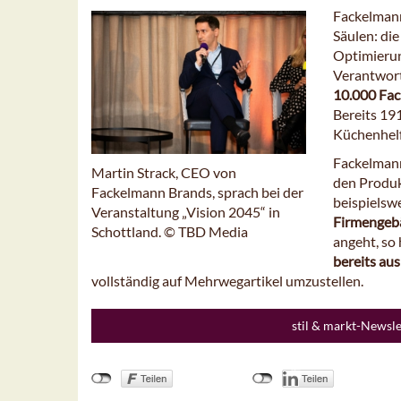
Fackelmann
Säulen: di
Optimierung
Verantwort
10.000 Fa
Bereits 19
Küchenhelf
Fackelmann
Martin Strack, CEO von
den Produk
Fackelmann Brands, sprach bei der
beispielsw
Veranstaltung „Vision 2045“ in
Firmengeb
Schottland. © TBD Media
angeht, so
bereits a
vollständig auf Mehrwegartikel umzustellen.
stil & markt-Newsl