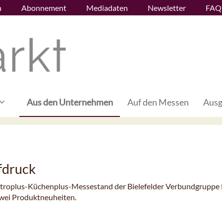
n
Abonnement
Mediadaten
Newsletter
FAQ
Aus den Unternehmen
Auf den Messen
Ausg
fdruck
lectroplus-Küchenplus-Messestand der Bielefelder Verbundgruppe
zwei Produktneuheiten.