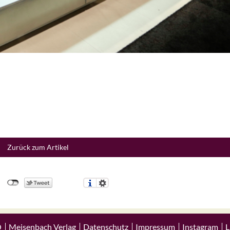
Zurück zum Artikel
Q
Meisenbach Verlag
Datenschutz
Impressum
Instagram
L