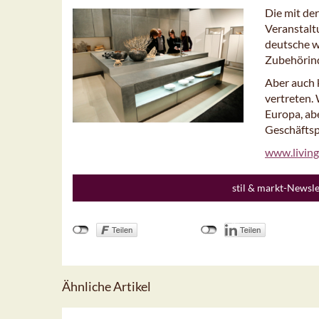
Die mit de
Veranstalt
deutsche w
Zubehörind
Aber auch 
vertreten. 
Europa, ab
Geschäftsp
www.living
stil & markt-Newsl
Ähnliche Artikel