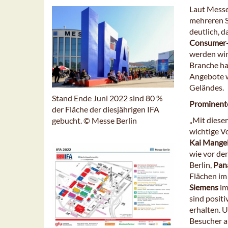
Laut Messe
mehreren S
deutlich, d
Consumer-
werden wir
Branche hab
Angebote w
Geländes.
Stand Ende Juni 2022 sind 80 %
Prominent
der Fläche der diesjährigen IFA
„Mit diese
gebucht. © Messe Berlin
wichtige V
Kai Mangel
wie vor de
Berlin,
Pan
Flächen im
Siemens
im
sind positi
erhalten. U
Besucher a