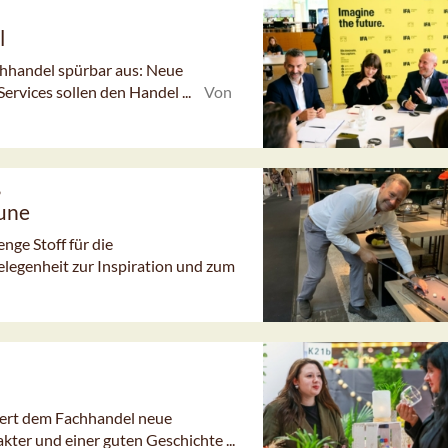
l
chhandel spürbar aus: Neue
ervices sollen den Handel ...
Von
6
aune
ge Stoff für die
elegenheit zur Inspiration und zum
fert dem Fachhandel neue
kter und einer guten Geschichte ...