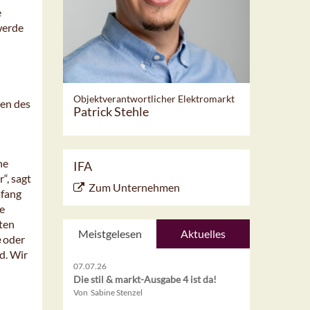
e
werde
Objektverantwortlicher Elektromarkt
len des
Patrick Stehle
ne
IFA
“, sagt
Zum Unternehmen
mfang
e
ten
Meistgelesen
Aktuelles
e
oder
d. Wir
07.07.26
Die stil & markt-Ausgabe 4 ist da!
Von Sabine Stenzel