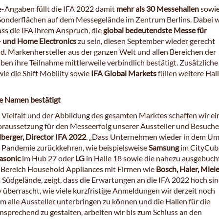
-Angaben füllt die IFA 2022 damit
mehr als 30 Messehallen
sowi
onderflächen auf dem Messegelände im Zentrum Berlins. Dabei 
ass die IFA ihrem Anspruch, die
global bedeutendste Messe für
 und Home Electronics
zu sein, diesen September wieder gerecht
d. Markenhersteller aus der ganzen Welt und allen Bereichen der
en ihre Teilnahme mittlerweile verbindlich bestätigt. Zusätzliche
ie die Shift Mobility sowie
IFA Global Markets
füllen weitere Hal
e Namen bestätigt
r Vielfalt und der Abbildung des gesamten Marktes schaffen wir ei
oraussetzung für den Messeerfolg unserer Aussteller und Besucher
berger, Director IFA 2022
. „Dass Unternehmen wieder in dem U
r Pandemie zurückkehren, wie beispielsweise
Samsung
im CityCub
asonic
im Hub 27 oder
LG
in Halle 18 sowie die nahezu ausgebuch
 Bereich Household Appliances mit Firmen wie
Bosch, Haier, Miel
 Südgelände, zeigt, dass die Erwartungen an die IFA 2022 hoch sin
v überrascht, wie viele kurzfristige Anmeldungen wir derzeit noch
m alle Aussteller unterbringen zu können und die Hallen für die
nsprechend zu gestalten, arbeiten wir bis zum Schluss an den