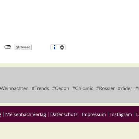
Weihnachten
Trends
Cedon
Chic.mic
Rössler
räder
Q
Meisenbach Verlag
Datenschutz
Impressum
Instagram
L