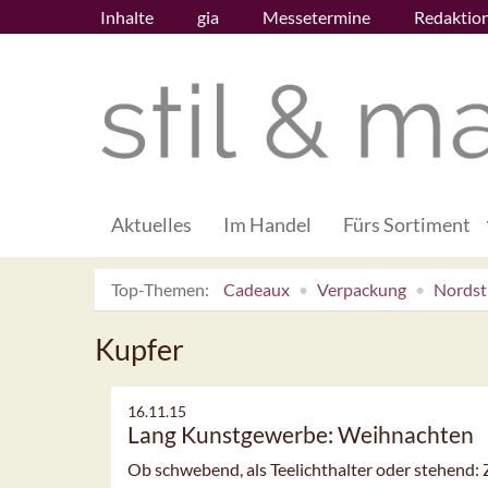
Inhalte
gia
Messetermine
Redaktio
Aktuelles
Im Handel
Fürs Sortiment
Top-Themen:
Cadeaux
Verpackung
Nordsti
Kupfer
16.11.15
Lang Kunstgewerbe: Weihnachten
Ob schwebend, als Teelichthalter oder stehend: 