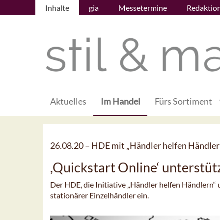
Inhalte
gia
Messetermine
Redaktio
Aktuelles
Im Handel
Fürs Sortiment
26.08.20 –
HDE mit „Händler helfen Händle
,Quickstart Online‘ unterstütz
Der HDE, die Initiative „Händler helfen Händlern“
stationärer Einzelhändler ein.