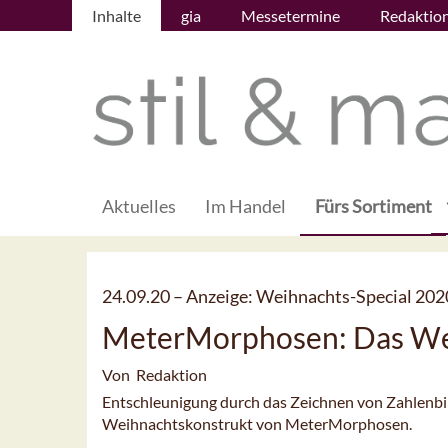
Inhalte
gia
Messetermine
Redaktio
Aktuelles
Im Handel
Fürs Sortiment
24.09.20 –
Anzeige: Weihnachts-Special 202
MeterMorphosen: Das We
Von Redaktion
Entschleunigung durch das Zeichnen von Zahlenbil
Weihnachtskonstrukt von MeterMorphosen.