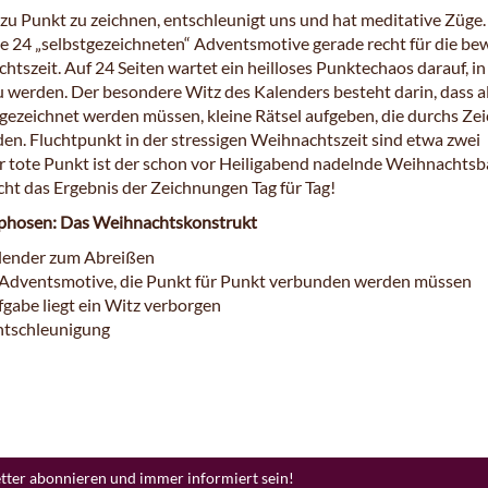
zu Punkt zu zeichnen, entschleunigt uns und hat meditative Züge.
 24 „selbstgezeichneten“ Adventsmotive gerade recht für die be
htszeit. Auf 24 Seiten wartet ein heilloses Punktechaos darauf, i
u werden. Der besondere Witz des Kalenders besteht darin, dass a
 gezeichnet werden müssen, kleine Rätsel aufgeben, die durchs Ze
den. Fluchtpunkt in der stressigen Weihnachtszeit sind etwa zwei
r tote Punkt ist der schon vor Heiligabend nadelnde Weihnachts
cht das Ergebnis der Zeichnungen Tag für Tag!
hosen: Das Weihnachtskonstrukt
lender zum Abreißen
 Adventsmotive, die Punkt für Punkt verbunden werden müssen
fgabe liegt ein Witz verborgen
Entschleunigung
etter abonnieren und immer informiert sein!