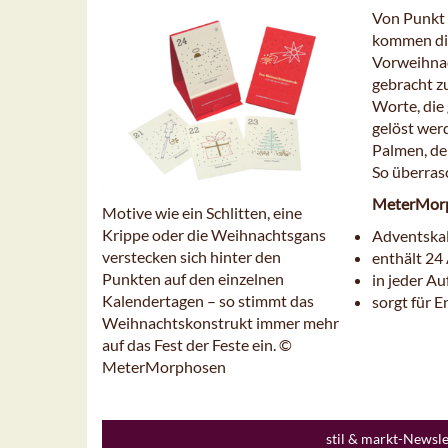
Von Punkt 
kommen die
Vorweihnac
gebracht z
Worte, die
gelöst wer
Palmen, de
So überras
MeterMorp
Motive wie ein Schlitten, eine
Krippe oder die Weihnachtsgans
Adventska
verstecken sich hinter den
enthält 24
Punkten auf den einzelnen
in jeder Au
Kalendertagen – so stimmt das
sorgt für 
Weihnachtskonstrukt immer mehr
auf das Fest der Feste ein. ©
MeterMorphosen
stil & markt-Newsl