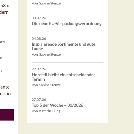
Von Sabine Stenzel
 53 x
ndern
30.07.26
Die neue EU-Verpackungsverordnung
04.08.26
bei
Inspirierende Sortimente und gute
Laune
Von Sabine Stenzel
en
29.07.26
h
Nordstil bleibt ein entscheidender
Termin
Von Sabine Stenzel
iante
ert in
27.07.26
Top 5 der Woche – 30/2026
Von Kathrin Elling