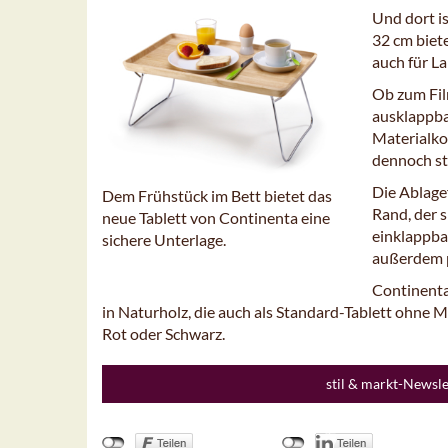
Und dort is
32 cm biet
auch für L
Ob zum Fil
ausklappba
Materialko
dennoch st
Die Ablagef
Dem Frühstück im Bett bietet das
Rand, der s
neue Tablett von Continenta eine
einklappbar
sichere Unterlage.
außerdem p
Continenta
in Naturholz, die auch als Standard-Tablett ohne Met
Rot oder Schwarz.
stil & markt-Newsl