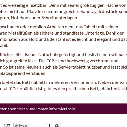
t es vielseitig einsetzbar: Denn mit seiner großzügigen Fläche von
et es nicht nur Platz für ein umfangreiches Sonntagsfrühstück, so
aptop, Notebook oder Schreibunterlagen.
mschauen oder mobilen Arbeiten dient das Tablett mit seinen
ren Metallfüßen als sichere und standfeste Unterlage. Dank der
mbination aus Holz und Edelstahl ist es leicht und elegant und da
abil.
läche selbst ist aus Naturholz gefertigt und besitzt einen schmal
ich gut greifen lässt. Die Füße sind hochwertig verchromt und
. So ist seine Neuheit auch als Serviertablett nutzbar und lässt sic
latzsparend verstauen.
 bietet das Bett-Tablett in mehreren Versionen an: Neben der Var
allfüße erhältlich ist, gibt es den praktischen Bettgefährten lacki
etter abonnieren und immer informiert sein!